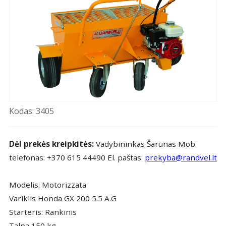
Kodas: 3405
Dėl prekės kreipkitės:
Vadybininkas Šarūnas Mob.
telefonas: +370 615 44490 El. paštas:
prekyba@randvel.lt
Modelis: Motorizzata
Variklis Honda GX 200 5.5 A.G
Starteris: Rankinis
Talpa 150 kg.