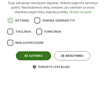
Šioje svetainėje naudojami slapukai, siekiant pagerinti vartotojo
patirtį. Naudodamiesi mūsų svetaine, jūs sutinkate su visais
slapukais pagal mūsų slapukų politiką.
Skaityti daugiau
BŪTINIEJI
VEIKIMĄ GERINANTYS
Informacija perkantiems
TIKSLINIAI
FUNKCINIAI
Kaip pirkti?
Atsiėminas
NEKLASIFIKUOJAMI
Apmokėjimas
Pristatymas
Grąžinimas
Garantijos
AŠ SUTINKU
AŠ NESUTINKU
Taisyklės
Privatumo politika
Apie mus
PARODYTI DETALIAU
Kontaktai
Karjera
Apie mus
ES projektai