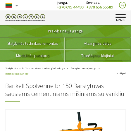
+370 615 44490
+370 656 55589
Lietuvių
MENIU
English
Prekyba nauja įranga
Statybinės technikos remontas
Atsarginės dalys
Modulinės patalpos
Tranšėjiniai klojiniai
Statybinės technikos servisas ir atsarginės dalys
Prekyba nauja įranga
Atgal
Betonavimo įrankiai
Barikell Spolverine br 150 Barstytuvas
sausiems cementiniams mišiniams su varikliu