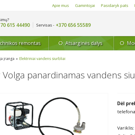
Apie mus
Gamintojai
Pasidaryk pats
simų?
70 615 44490
+370 656 55589
Servisas -
echnikos remontas
Atsarginės dalys
Mod
ja įranga
Elektriniai vandens siurbliai
 Volga panardinamas vandens siu
Dėl pre
telefona
Varikli