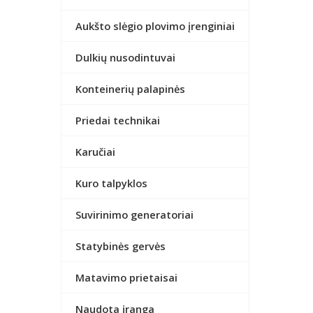
Aukšto slėgio plovimo įrenginiai
Dulkių nusodintuvai
Konteinerių palapinės
Priedai technikai
Karučiai
Kuro talpyklos
Suvirinimo generatoriai
Statybinės gervės
Matavimo prietaisai
Naudota įranga