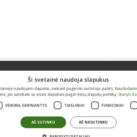
Apie mus
Informacija
Ši svetainė naudoja slapukus
Kontaktai
Prekyba nauja įranga
etainėje naudojami slapukai, siekiant pagerinti vartotojo patirtį. Naudodam
Karjera
Statybinės technikos remontas
ine, jūs sutinkate su visais slapukais pagal mūsų slapukų politiką.
Skaityti d
Apie mus
Atsarginės detalės
VEIKIMĄ GERINANTYS
TIKSLINIAI
FUNKCINIAI
ES projektai
Modulinės patalpos
Tranšėjiniai klojiniai
AŠ SUTINKU
AŠ NESUTINKU
PARODYTI DETALIAU