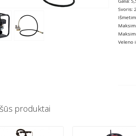
Galia: 5
Svoris: 
Išmetim
Maksima
Maksima
Veleno i
šūs produktai