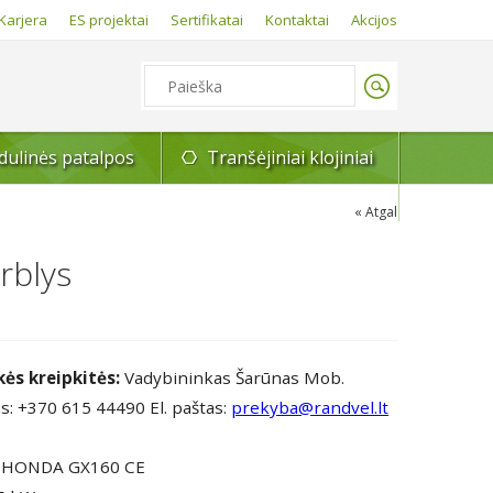
Karjera
ES projektai
Sertifikatai
Kontaktai
Akcijos
ulinės patalpos
Tranšėjiniai klojiniai
Atgal
rblys
kės kreipkitės:
Vadybininkas Šarūnas Mob.
s: +370 615 44490 El. paštas:
prekyba@randvel.lt
s: HONDA GX160 CE