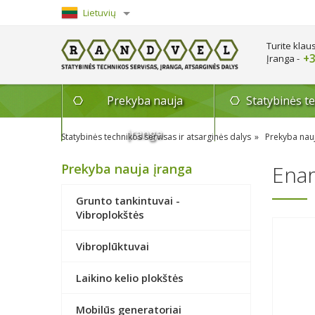
Lietuvių
English
Turite klau
+3
Įranga -
Prekyba nauja
Statybinės t
įranga
Statybinės technikos servisas ir atsarginės dalys
Prekyba nau
Prekyba nauja įranga
Enar
Grunto tankintuvai -
Vibroplokštės
Vibroplūktuvai
Laikino kelio plokštės
Mobilūs generatoriai