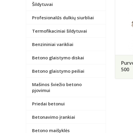
Šildytuvai
Profesionalūs dulkių siurbliai
Termofikaciniai šildytuvai
Benzininiai varikliai
Betono glaistymo diskai
Purvo
500
Betono glaistymo peiliai
Mašinos šviežio betono
pjovimui
Priedai betonui
Betonavimo įrankiai
Betono maišyklės