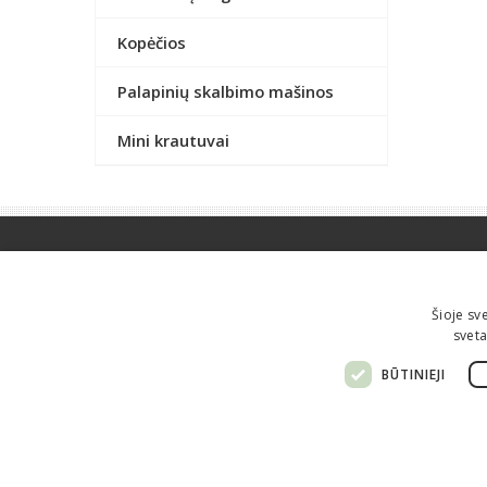
Kopėčios
Palapinių skalbimo mašinos
Mini krautuvai
Informacija perkantiems
Kaip pirkti?
Atsiėminas
Šioje sv
Apmokėjimas
Pristatymas
sveta
Grąžinimas
Garantijos
BŪTINIEJI
Taisyklės
Privatumo politika