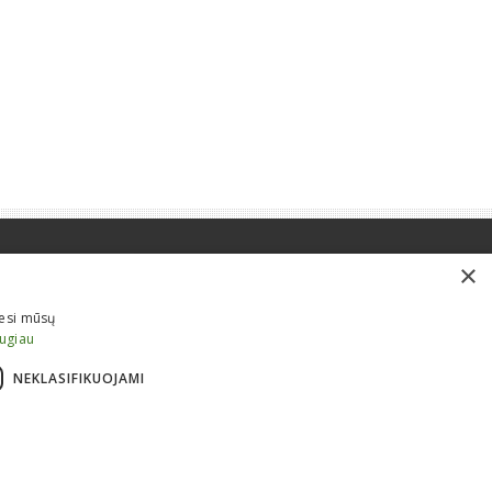
×
iesi mūsų
augiau
NEKLASIFIKUOJAMI