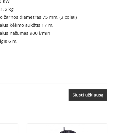
,5 kW
21,5 kg.
o žarnos diametras 75 mm. (3 coliai)
lus kėlimo aukštis 17 m.
lus našumas 900 l/min
lgis 6 m.
Siųsti užklausą