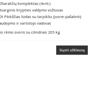
ržliarakčių komplektas (4vnt.)
Atsarginis krypties valdymo vožtuvas
0t Plokščias lizdas su tarpikliu (įvorei pašalinti)
audojimo ir vartotojo vadovas
is rėmo svoris su cilindrais 205 kg.
Siųsti užklausą