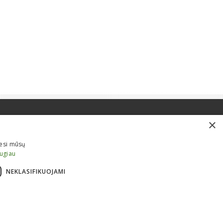
×
iesi mūsų
augiau
NEKLASIFIKUOJAMI