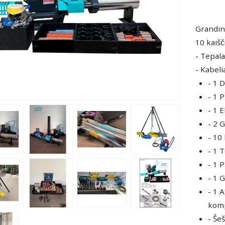
Grandini
10 kaiš
- Tepala
- Kabeli
- 1 
- 1 
- 1 
- 2 
- 10
- 1 
- 1 
- 1 
- 1 
kom
- Še