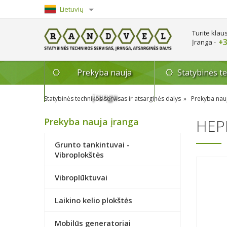
Lietuvių
English
Turite klau
+3
Įranga -
Prekyba nauja
Statybinės t
įranga
Statybinės technikos servisas ir atsarginės dalys
Prekyba nau
Prekyba nauja įranga
HEPP
Grunto tankintuvai -
Vibroplokštės
Vibroplūktuvai
Laikino kelio plokštės
Mobilūs generatoriai