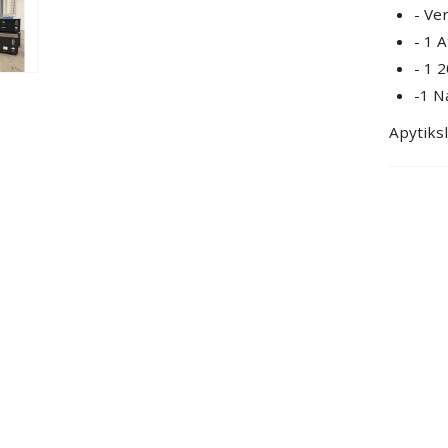
- Ve
- 1 
- 1 2
-1 N
Apytiksl