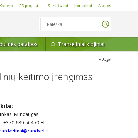
Karjera
ES projektai
Sertifikatai
Kontaktai
Akcijos
ulinės patalpos
Tranšėjiniai klojiniai
Atgal
nių keitimo įrengimas
kite:
inkas: Mindaugas
.: +370 680 50450 El.
pardavimai@randvel.lt