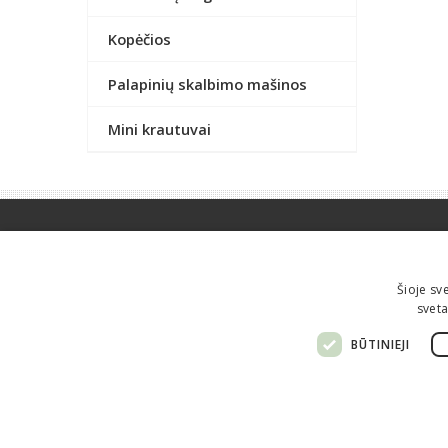
Kopėčios
Palapinių skalbimo mašinos
Mini krautuvai
Informacija perkantiems
Kaip pirkti?
Atsiėminas
Šioje sv
Apmokėjimas
Pristatymas
sveta
Grąžinimas
Garantijos
BŪTINIEJI
Taisyklės
Privatumo politika