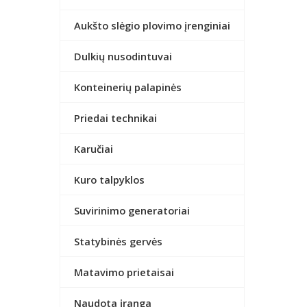
Aukšto slėgio plovimo įrenginiai
Dulkių nusodintuvai
Konteinerių palapinės
Priedai technikai
Karučiai
Kuro talpyklos
Suvirinimo generatoriai
Statybinės gervės
Matavimo prietaisai
Naudota įranga