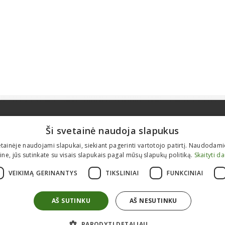
Apie mus
Informacija
Ši svetainė naudoja slapukus
Kontaktai
Prekyba nauja įranga
etainėje naudojami slapukai, siekiant pagerinti vartotojo patirtį. Naudodam
Karjera
Statybinės technikos remontas
ine, jūs sutinkate su visais slapukais pagal mūsų slapukų politiką.
Skaityti d
Apie mus
Atsarginės detalės
VEIKIMĄ GERINANTYS
TIKSLINIAI
FUNKCINIAI
ES projektai
Modulinės patalpos
Tranšėjiniai klojiniai
AŠ SUTINKU
AŠ NESUTINKU
PARODYTI DETALIAU