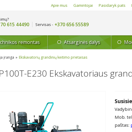
Apie mus
Gamintojai
Pasidaryk pats
simų?
70 615 44490
+370 656 55589
Servisas -
echnikos remontas
Atsarginės dalys
Mod
ja įranga
Ekskavatorių grandinių keitimo prietaisas
100T-E230 Ekskavatoriaus grandi
Susisie
Vadybin
Mob. tel
paštas: