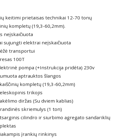
ų keitimi prietaisas technikai 12-70 tonų
činių kompletų (19,3-60,2mm).
s neįskaičiuota
ai sujungti elektrai neįskaičiuota
Dėžė transportui
Presas 100T
Elektrinė pompa (+Instrukcija pridėta) 230v
Gumuota aptrauktos šlangos
 kaiščinių kompletų (19,3-60,2mm)
Teleskopinis trikojis
Pakėlimo diržas (Su dviem kablias)
Grandinės skriemulys (1 ton)
Atsarginis cilindro ir siurbimo agregato sandariklių
plektas
šiakampis įrankių rinkinys