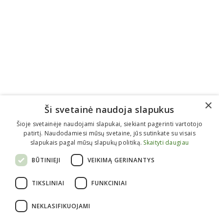
×
Ši svetainė naudoja slapukus
Šioje svetainėje naudojami slapukai, siekiant pagerinti vartotojo
patirtį. Naudodamiesi mūsų svetaine, jūs sutinkate su visais
slapukais pagal mūsų slapukų politiką.
Skaityti daugiau
BŪTINIEJI
VEIKIMĄ GERINANTYS
Informacija perkantiems
TIKSLINIAI
FUNKCINIAI
Kaip pirkti?
Atsiėminas
NEKLASIFIKUOJAMI
Apmokėjimas
Pristatymas