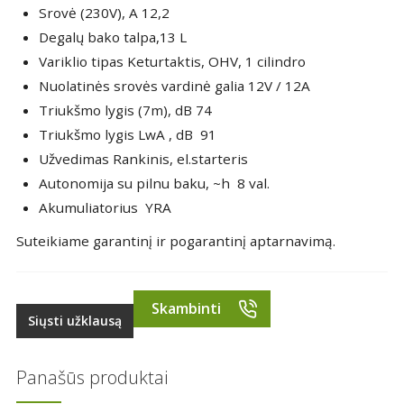
Srovė (230V), A 12,2
Degalų bako talpa,13 L
Variklio tipas Keturtaktis, OHV, 1 cilindro
Nuolatinės srovės vardinė galia 12V / 12A
Triukšmo lygis (7m), dB 74
Triukšmo lygis LwA , dB 91
Užvedimas Rankinis, el.starteris
Autonomija su pilnu baku, ~h 8 val.
Akumuliatorius YRA
Suteikiame garantinį ir pogarantinį aptarnavimą.
Skambinti
Siųsti užklausą
Panašūs produktai