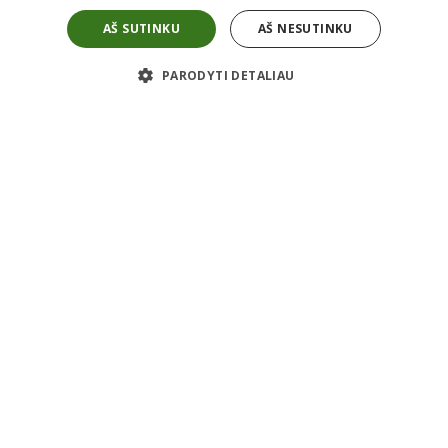
Grąžinimas
Garantijos
AŠ SUTINKU
AŠ NESUTINKU
Taisyklės
Privatumo politika
Apie mus
PARODYTI DETALIAU
Kontaktai
Karjera
Apie mus
ES projektai
Informacija
Prekyba nauja įranga
Statybinės technikos remontas
Atsarginės detalės
Modulinės patalpos
Tranšėjiniai klojiniai