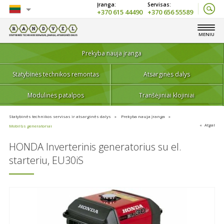
+370 615 44490
+370 656 55589
Lietuvių
MENIU
English
Prekyba nauja įranga
Statybinės technikos remontas
Atsarginės dalys
Modulinės patalpos
Tranšėjiniai klojiniai
Statybinės technikos servisas ir atsarginės dalys
Prekyba nauja įranga
Atgal
Mobilūs generatoriai
HONDA Inverterinis generatorius su el.
starteriu, EU30iS