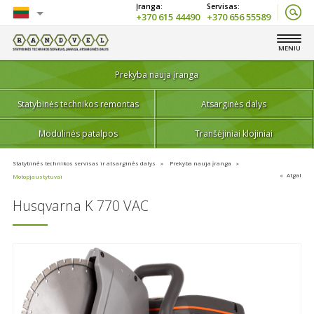
+370 615 44490
+370 656 55589
Lietuvių
MENIU
English
Prekyba nauja įranga
Statybinės technikos remontas
Atsarginės dalys
Modulinės patalpos
Tranšėjiniai klojiniai
Statybinės technikos servisas ir atsarginės dalys
Prekyba nauja įranga
Atgal
Motopjaustytuvai
Husqvarna K 770 VAC