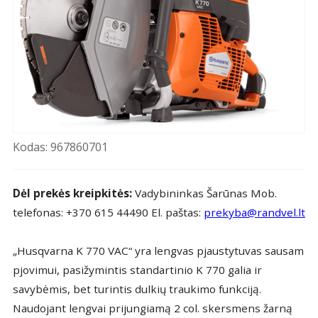
Kodas: 967860701
Dėl prekės kreipkitės:
Vadybininkas Šarūnas Mob.
telefonas: +370 615 44490 El. paštas:
prekyba@randvel.lt
„Husqvarna K 770 VAC“ yra lengvas pjaustytuvas sausam
pjovimui, pasižymintis standartinio K 770 galia ir
savybėmis, bet turintis dulkių traukimo funkciją.
Naudojant lengvai prijungiamą 2 col. skersmens žarną