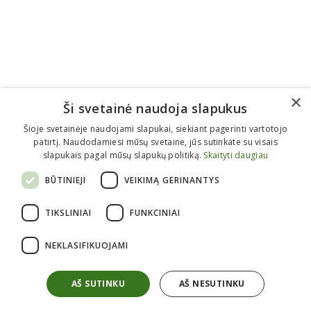
×
Ši svetainė naudoja slapukus
Šioje svetainėje naudojami slapukai, siekiant pagerinti vartotojo
patirtį. Naudodamiesi mūsų svetaine, jūs sutinkate su visais
slapukais pagal mūsų slapukų politiką.
Skaityti daugiau
BŪTINIEJI
VEIKIMĄ GERINANTYS
Informacija perkantiems
TIKSLINIAI
FUNKCINIAI
Kaip pirkti?
Atsiėminas
NEKLASIFIKUOJAMI
Apmokėjimas
Pristatymas
Grąžinimas
Garantijos
AŠ SUTINKU
AŠ NESUTINKU
Taisyklės
Privatumo politika