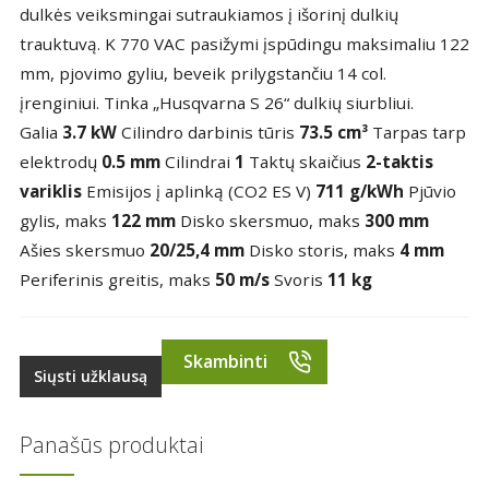
dulkės veiksmingai sutraukiamos į išorinį dulkių
trauktuvą. K 770 VAC pasižymi įspūdingu maksimaliu 122
mm, pjovimo gyliu, beveik prilygstančiu 14 col.
įrenginiui. Tinka „Husqvarna S 26“ dulkių siurbliui.
Galia
3.7 kW
Cilindro darbinis tūris
73.5 cm³
Tarpas tarp
elektrodų
0.5 mm
Cilindrai
1
Taktų skaičius
2-taktis
variklis
Emisijos į aplinką (CO2 ES V)
711 g/kWh
Pjūvio
gylis, maks
122 mm
Disko skersmuo, maks
300 mm
Ašies skersmuo
20/25,4 mm
Disko storis, maks
4 mm
Periferinis greitis, maks
50 m/s
Svoris
11 kg
Skambinti
Siųsti užklausą
Panašūs produktai