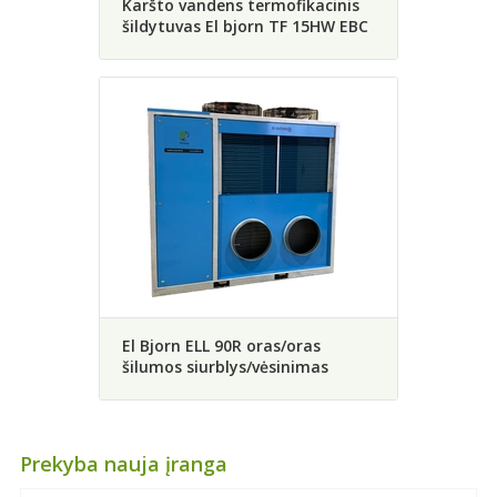
Karšto vandens termofikacinis
šildytuvas El bjorn TF 15HW EBC
El Bjorn ELL 90R oras/oras
šilumos siurblys/vėsinimas
Prekyba nauja įranga