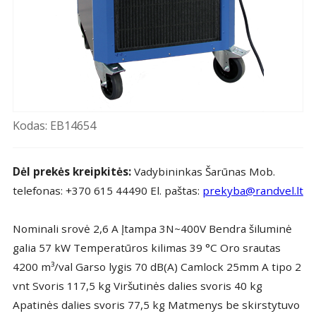
Kodas: EB14654
Dėl prekės kreipkitės:
Vadybininkas Šarūnas Mob.
telefonas: +370 615 44490 El. paštas:
prekyba@randvel.lt
Nominali srovė 2,6 A Įtampa 3N~400V Bendra šiluminė
galia 57 kW Temperatūros kilimas 39 °C Oro srautas
4200 m³/val Garso lygis 70 dB(A) Camlock 25mm A tipo 2
vnt Svoris 117,5 kg Viršutinės dalies svoris 40 kg
Apatinės dalies svoris 77,5 kg Matmenys be skirstytuvo