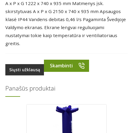
A x P x G 1222 x 740 x 935 mm Matmenys įsk.
skirstytuvas A x P x G 2150 x 740 x 935 mm Apsaugos
klasė IP44 Vandens debitas 0,46 l/s Pagaminta Švedijoje
Valdymo ekranas. Ekrane lengvai reguliuojami
nustatymai tokie kaip temperatūra ir ventiliatoriaus
greitis.
Skambinti
Siųsti užklausą
Panašūs produktai