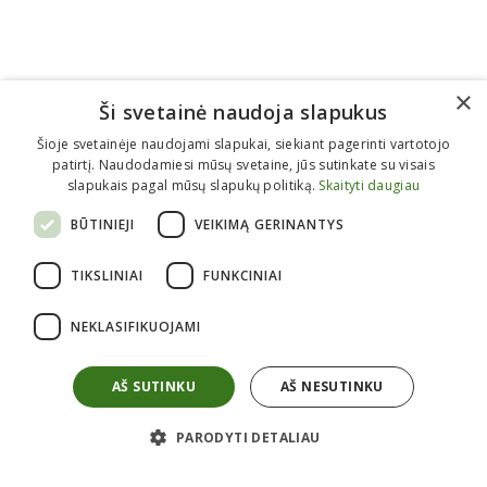
×
Ši svetainė naudoja slapukus
Šioje svetainėje naudojami slapukai, siekiant pagerinti vartotojo
patirtį. Naudodamiesi mūsų svetaine, jūs sutinkate su visais
slapukais pagal mūsų slapukų politiką.
Skaityti daugiau
BŪTINIEJI
VEIKIMĄ GERINANTYS
Informacija perkantiems
TIKSLINIAI
FUNKCINIAI
Kaip pirkti?
Atsiėminas
NEKLASIFIKUOJAMI
Apmokėjimas
Pristatymas
Grąžinimas
Garantijos
AŠ SUTINKU
AŠ NESUTINKU
Taisyklės
Privatumo politika
Apie mus
PARODYTI DETALIAU
Kontaktai