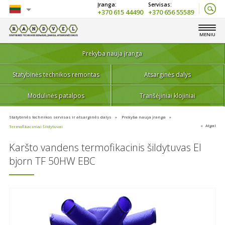
+370 615 44490
+370 656 55589
Lietuvių
MENIU
English
Prekyba nauja įranga
Statybinės technikos remontas
Atsarginės dalys
Modulinės patalpos
Tranšėjiniai klojiniai
Statybinės technikos servisas ir atsarginės dalys
Prekyba nauja įranga
Atgal
Termofikaciniai šildytuvai
Karšto vandens termofikacinis šildytuvas El
bjorn TF 50HW EBC