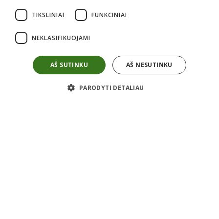
Informacija perkantiems
TIKSLINIAI
FUNKCINIAI
Kaip pirkti?
Atsiėminas
NEKLASIFIKUOJAMI
Apmokėjimas
Pristatymas
Grąžinimas
Garantijos
AŠ SUTINKU
AŠ NESUTINKU
Taisyklės
Privatumo politika
Apie mus
PARODYTI DETALIAU
Kontaktai
Karjera
Apie mus
ES projektai
Informacija
Prekyba nauja įranga
Statybinės technikos remontas
Atsarginės detalės