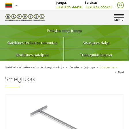
+370 615 44490
+370 656 55589
Lietuvių
MENIU
English
Prekyba nauja įranga
Statybinės technikos remontas
Atsarginės dalys
Modulinės patalpos
Tranšėjiniai klojiniai
Statybinės technikos servisas ir atsarginės dalys
Prekyba nauja įranga
Laikinos tvoros
Atgal
Smeigtukas