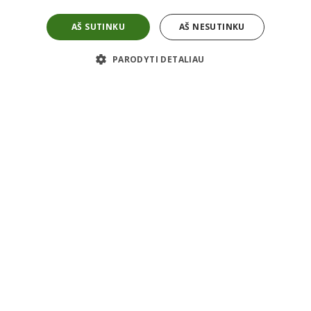
Grąžinimas
Garantijos
AŠ SUTINKU
AŠ NESUTINKU
Taisyklės
Privatumo politika
Apie mus
PARODYTI DETALIAU
Kontaktai
Karjera
Apie mus
ES projektai
Informacija
Prekyba nauja įranga
Statybinės technikos remontas
Atsarginės detalės
Modulinės patalpos
Tranšėjiniai klojiniai