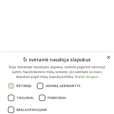
×
Ši svetainė naudoja slapukus
Šioje svetainėje naudojami slapukai, siekiant pagerinti vartotojo
patirtį. Naudodamiesi mūsų svetaine, jūs sutinkate su visais
slapukais pagal mūsų slapukų politiką.
Skaityti daugiau
BŪTINIEJI
VEIKIMĄ GERINANTYS
Informacija perkantiems
TIKSLINIAI
FUNKCINIAI
Kaip pirkti?
Atsiėminas
NEKLASIFIKUOJAMI
Apmokėjimas
Pristatymas