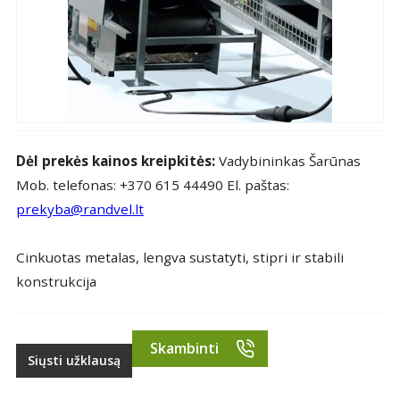
Dėl prekės kainos kreipkitės:
Vadybininkas Šarūnas
Mob. telefonas: +370 615 44490 El. paštas:
prekyba@randvel.lt
Cinkuotas metalas, lengva sustatyti, stipri ir stabili
konstrukcija
Skambinti
Siųsti užklausą