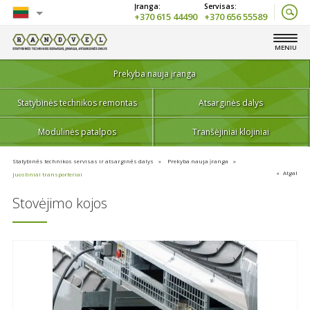
+370 615 44490
+370 656 55589
Lietuvių
MENIU
English
Prekyba nauja įranga
Statybinės technikos remontas
Atsarginės dalys
Modulinės patalpos
Tranšėjiniai klojiniai
Statybinės technikos servisas ir atsarginės dalys
Prekyba nauja įranga
Atgal
Juostiniai transporteriai
Stovėjimo kojos