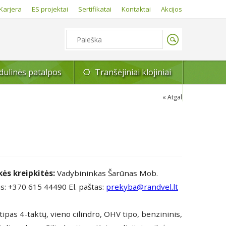
Karjera
ES projektai
Sertifikatai
Kontaktai
Akcijos
ulinės patalpos
Tranšėjiniai klojiniai
Atgal
kės kreipkitės:
Vadybininkas Šarūnas Mob.
s: +370 615 44490 El. paštas:
prekyba@randvel.lt
 tipas 4-taktų, vieno cilindro, OHV tipo, benzininis,