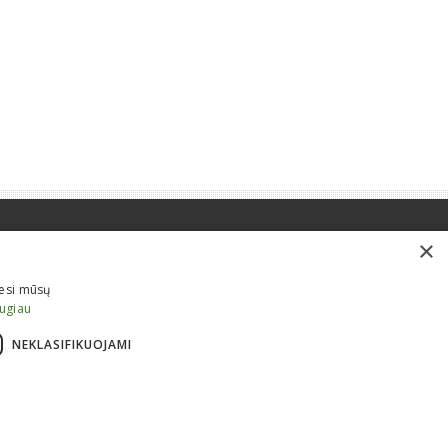
×
iesi mūsų
augiau
NEKLASIFIKUOJAMI