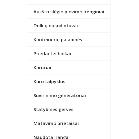
Aukšto slėgio plovimo įrenginiai
Dulkių nusodintuvai
Konteinerių palapinės
Priedai technikai
Karučiai
Kuro talpyklos
Suvirinimo generatoriai
Statybinės gervės
Matavimo prietaisai
Naudota įranga