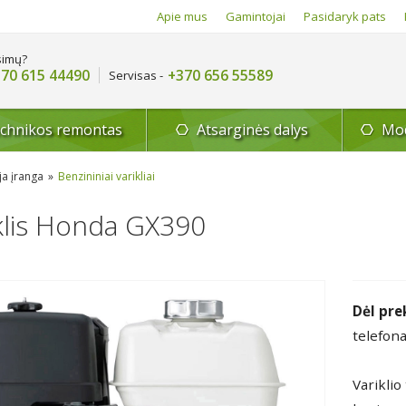
Apie mus
Gamintojai
Pasidaryk pats
simų?
70 615 44490
+370 656 55589
Servisas -
echnikos remontas
Atsarginės dalys
Mod
ja įranga
Benzininiai varikliai
klis Honda GX390
Dėl pre
telefona
Variklio