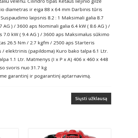
aliu velenu. Cilindro tipas Ketaus liejinio gilzė
io diametras ir eiga 88 x 64 mm Darbinis tūris
Suspaudimo laipsnis 8.2 : 1 Maksimali galia 8.7
7 AG ) / 3600 aps Nominali galia 6.4 kW ( 8.6 AG ) /
s 7.0 kW ( 9.4 AG ) / 3600 aps Maksimalus sūkimo
s 26.5 Nm / 2.7 kgfm / 2500 aps Starteris
 / elektrinis (papildoma) Kuro bako talpa 6.1 Ltr.
alpa 1.1 Ltr. Matmenys (I x P x A) 406 x 460 x 448
o svoris nuo 31.7 kg
ame garantinį ir pogarantinį aptarnavimą.
Siųsti užklausą