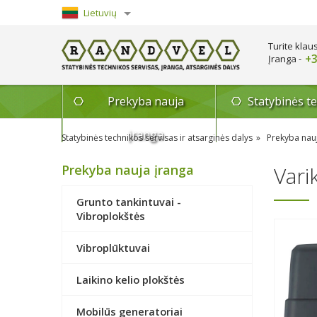
Lietuvių
English
Turite klau
+3
Įranga -
Prekyba nauja
Statybinės t
įranga
Statybinės technikos servisas ir atsarginės dalys
Prekyba nau
Prekyba nauja įranga
Vari
Grunto tankintuvai -
Vibroplokštės
Vibroplūktuvai
Laikino kelio plokštės
Mobilūs generatoriai