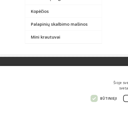
Kopėčios
Palapinių skalbimo mašinos
Mini krautuvai
Informacija perkantiems
Kaip pirkti?
Atsiėminas
Šioje sv
Apmokėjimas
Pristatymas
sveta
Grąžinimas
Garantijos
BŪTINIEJI
Taisyklės
Privatumo politika