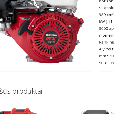
horizont
Stūmokl
389 cm³ 
kW ( 11.
3000 ap
momenta
Rankinis
Alyvos t
mm Saus
Suteiki
šūs produktai