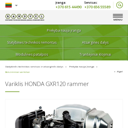
+370 615 44490
+370 656 55589
Lietuvių
MENIU
English
Prekyba nauja įranga
Statybinės technikos remontas
Atsarginės dalys
Modulinės patalpos
Tranšėjiniai klojiniai
Statybinės technikos servisas ir atsarginės dalys
Prekyba nauja įranga
Atgal
Benzininiai varikliai
Variklis HONDA GXR120 rammer