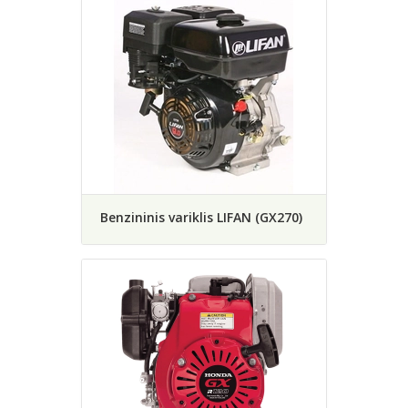
Benzininis variklis LIFAN (GX270)