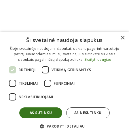
×
Ši svetainė naudoja slapukus
Šioje svetainėje naudojami slapukai, siekiant pagerinti vartotojo
patirtį. Naudodamiesi mūsų svetaine, jūs sutinkate su visais
slapukais pagal mūsų slapukų politiką.
Skaityti daugiau
BŪTINIEJI
VEIKIMĄ GERINANTYS
Informacija perkantiems
TIKSLINIAI
FUNKCINIAI
Kaip pirkti?
Atsiėminas
NEKLASIFIKUOJAMI
Apmokėjimas
Pristatymas
Grąžinimas
Garantijos
AŠ SUTINKU
AŠ NESUTINKU
Taisyklės
Privatumo politika
Apie mus
PARODYTI DETALIAU