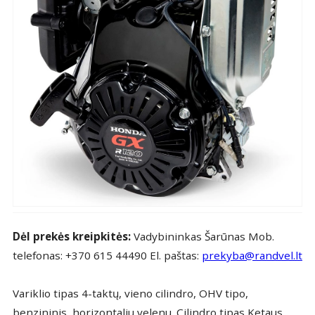
Dėl prekės kreipkitės:
Vadybininkas Šarūnas Mob.
telefonas: +370 615 44490 El. paštas:
prekyba@randvel.lt
Variklio tipas 4-taktų, vieno cilindro, OHV tipo,
benzininis, horizontaliu velenu. Cilindro tipas Ketaus