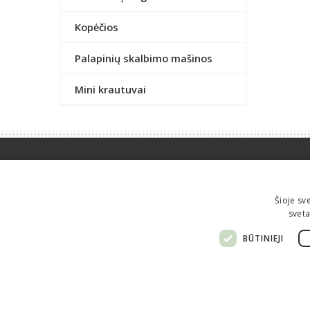
Kopėčios
Palapinių skalbimo mašinos
Mini krautuvai
Informacija perkantiems
Kaip pirkti?
Atsiėminas
Šioje sv
Apmokėjimas
Pristatymas
sveta
Grąžinimas
Garantijos
BŪTINIEJI
Taisyklės
Privatumo politika