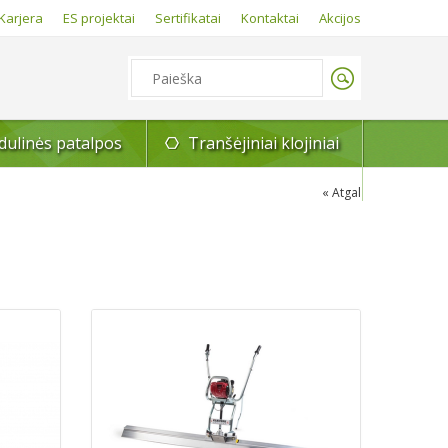
Karjera
ES projektai
Sertifikatai
Kontaktai
Akcijos
ulinės patalpos
Tranšėjiniai klojiniai
Atgal