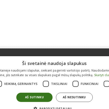
Apie mus
Informacija
Ši svetainė naudoja slapukus
Kontaktai
Prekyba nauja įranga
etainėje naudojami slapukai, siekiant pagerinti vartotojo patirtį. Naudodam
Karjera
Statybinės technikos remontas
ine, jūs sutinkate su visais slapukais pagal mūsų slapukų politiką.
Skaityti d
Apie mus
Atsarginės detalės
VEIKIMĄ GERINANTYS
TIKSLINIAI
FUNKCINIAI
ES projektai
Modulinės patalpos
Tranšėjiniai klojiniai
AŠ SUTINKU
AŠ NESUTINKU
PARODYTI DETALIAU