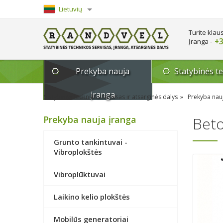
Lietuvių
English
Turite klau
+3
Įranga -
Prekyba nauja
Statybinės t
įranga
Statybinės technikos servisas ir atsarginės dalys
Prekyba nau
Prekyba nauja įranga
Beto
Grunto tankintuvai -
Vibroplokštės
Vibroplūktuvai
Laikino kelio plokštės
Mobilūs generatoriai