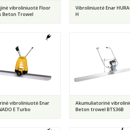
jinė vibroliniuotė Floor
Vibroliniuotė Enar HUR
s Beton Trowel
H
rinė vibroliniuotė Enar
Akumuliatorinė vibrolin
ADO E Turbo
Beton trowel BTS36B