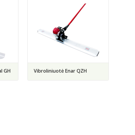
al GH
Vibroliniuotė Enar QZH