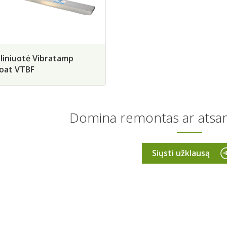
oliniuotė Vibratamp
loat VTBF
Domina remontas ar atsar
Siųsti užklausą