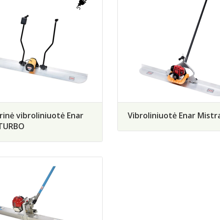
rinė vibroliniuotė Enar
Vibroliniuotė Enar Mistr
TURBO