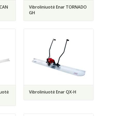
ACAN
Vibroliniuotė Enar TORNADO
GH
iuotė
Vibroliniuotė Enar QX-H