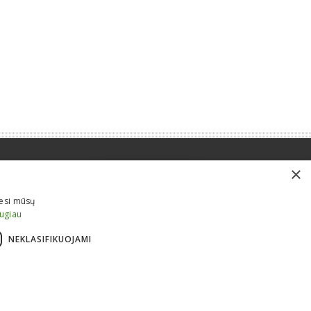
×
iesi mūsų
augiau
NEKLASIFIKUOJAMI