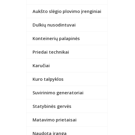
Aukšto slėgio plovimo įrenginiai
Dulkių nusodintuvai
Konteinerių palapinės
Priedai technikai
Karučiai
Kuro talpyklos
Suvirinimo generatoriai
Statybinės gervės
Matavimo prietaisai
Naudota įranga