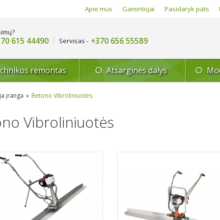
Apie mus
Gamintojai
Pasidaryk pats
simų?
70 615 44490
+370 656 55589
Servisas -
echnikos remontas
Atsarginės dalys
Mod
ja įranga
Betono Vibroliniuotės
no Vibroliniuotės