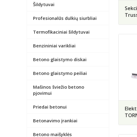
Šildytuvai
Sekci
Trus
Profesionalūs dulkių siurbliai
Termofikaciniai šildytuvai
Benzininiai varikliai
Betono glaistymo diskai
Betono glaistymo peiliai
Mašinos šviežio betono
pjovimui
Priedai betonui
Elekt
TORN
Betonavimo įrankiai
Betono maišyklės